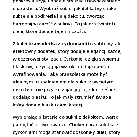
podkreśla szyję i dodaje stylizacji nowoczesnego
charakteru. Wyobraź sobie, jak delikatny choker
subtelnie podkreśla linię dekoltu, tworząc
harmonijną całość z suknią. To jak gra świateł i
cieni, która dodaje tajemniczości.
Z kolei
bransoletka z cyrkoniami
to subtelny, ale
efektowny dodatek, który dodaje elegancji każdej
wieczorowej stylizacji. Cyrkonie, dzięki swojemu
blaskowi, przyciągają wzrok i dodają całości
wyrafinowania. Taka bransoletka może być
idealnym uzupełnieniem dla sukni z wyciętym
dekoltem, nie przytłaczając jej, a jednocześnie
dodając blasku. To jak mały strumień światła,
który dodaje blasku całej kreacji.
Wybierając biżuterię do sukni z dekoltem, warto
pamiętać o równowadze. Choker i bransoletka z
cyrkoniami mogą stanowić doskonały duet, który