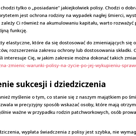
hodzi tylko o „posiadanie” jakiejkolwiek polisy. Chodzi o dobr
priorytetem jest ochrona rodziny na wypadek nagłej śmierci, w
k zależy Ci również na akumulowaniu kapitału, warto rozważyć
ójną funkcję.
kty elastyczne, które da się dostosować do zmieniających się 
ów, rozszerzenia zakresu ochrony lub dostosowania składki. Co
li interesuje Cię, w jakim zakresie można dokonać takich zmia
zna-zmienic-warunki-polisy-na-zycie-po-jej-wykupieniu-spra
nie sukcesji i dziedziczenia
nież myślenie o tym, co stanie się z naszym majątkiem po śmie
Pozwala w precyzyjny sposób wskazać osoby, które mają otrzym
ólnie ważne w przypadku rodzin patchworkowych, osób prowa
dziczenia, wypłata świadczenia z polisy jest szybka, nie wy