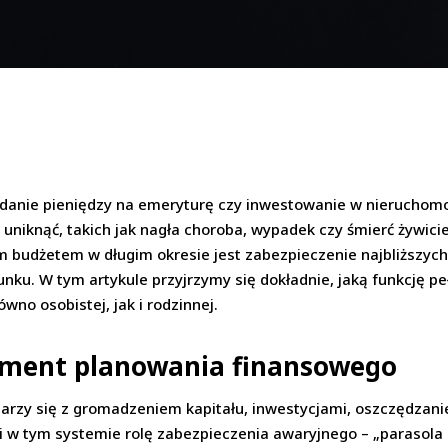
ładanie pieniędzy na emeryturę czy inwestowanie w nieruchomo
uniknąć, takich jak nagła choroba, wypadek czy śmierć żywicie
udżetem w długim okresie jest zabezpieczenie najbliższych –
unku. W tym artykule przyjrzymy się dokładnie, jaką funkcję pe
wno osobistej, jak i rodzinnej.
lement planowania finansowego
jarzy się z gromadzeniem kapitału, inwestycjami, oszczędzan
 w tym systemie rolę zabezpieczenia awaryjnego – „parasola 