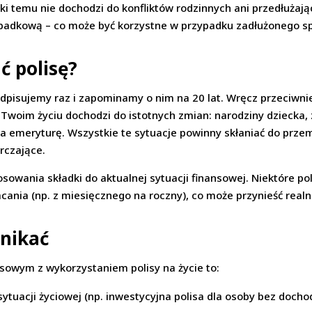
ki temu nie dochodzi do konfliktów rodzinnych ani przedłużają
padkową – co może być korzystne w przypadku zadłużonego s
ć polisę?
 podpisujemy raz i zapominamy o nim na 20 lat. Wręcz przeciw
 Twoim życiu dochodzi do istotnych zmian: narodziny dziecka
na emeryturę. Wszystkie te sytuacje powinny skłaniać do prz
rczające.
sowania składki do aktualnej sytuacji finansowej. Niektóre po
acania (np. z miesięcznego na roczny), co może przynieść real
unikać
sowym z wykorzystaniem polisy na życie to:
tuacji życiowej (np. inwestycyjna polisa dla osoby bez doch