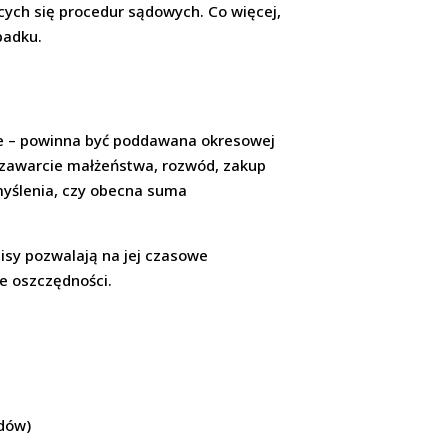
cych się procedur sądowych. Co więcej,
padku.
nie – powinna być poddawana okresowej
, zawarcie małżeństwa, rozwód, zakup
emyślenia, czy obecna suma
lisy pozwalają na jej czasowe
ne oszczędności.
odów)