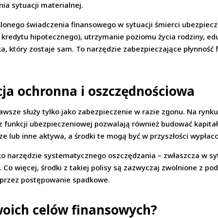
a sytuacji materialnej.
ślonego świadczenia finansowego w sytuacji śmierci ubezpiec
kredytu hipotecznego), utrzymanie poziomu życia rodziny, edu
, który zostaje sam. To narzędzie zabezpieczające płynność
ja ochronna i oszczędnościowa
 zawsze służy tylko jako zabezpieczenie w razie zgonu. Na ryn
 funkcji ubezpieczeniowej pozwalają również budować kapitał.
 lub inne aktywa, a środki te mogą być w przyszłości wypłac
ko narzędzie systematycznego oszczędzania – zwłaszcza w syt
Co więcej, środki z takiej polisy są zazwyczaj zwolnione z po
 przez postępowanie spadkowe.
swoich celów finansowych?