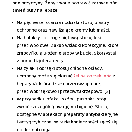
one przyczyny
.
Żeby trwale poprawić zdrowie nóg,
zmień buty na lepsze.
Na pęcherze, otarcia i odciski stosuj plastry
ochronne oraz nawilżające kremy lub maści.
Na haluksy i ostrogę piętową stosuj leki
przeciwbólowe. Zakup wkładki korekcyjne, które
zmodyfikują ułożenie stopy w bucie. Skorzystaj
z porad fizjoterapeuty.
Na żylaki i obrzęki stosuj chłodne okłady.
Pomocny może się okazać
żel na obrzęki nóg
z
heparyną, która działa przeciwzapalnie,
przeciwobrzękowo i przeciwzakrzepowo. [2]
W przypadku infekcji skóry i paznokci stóp
zwróć szczególną uwagę na higienę. Stosuj
dostępne w aptekach preparaty antybakteryjne
i antygrzybiczne. W razie konieczności zgłoś się
do dermatologa.