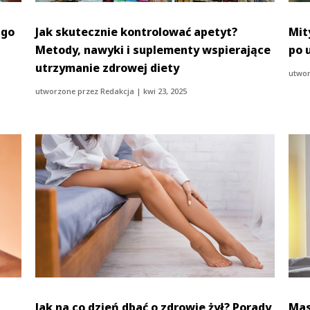
 go
Jak skutecznie kontrolować apetyt?
Mit
Metody, nawyki i suplementy wspierające
po 
utrzymanie zdrowej diety
utwor
utworzone przez
Redakcja
|
kwi 23, 2025
Jak na co dzień dbać o zdrowie żył? Porady
Mas