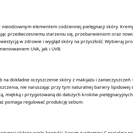
nieodzownym elementem codziennej pielęgnacji skóry. Kremy 
gając przedwczesnemu starzeniu się, przebarwieniom oraz no
inwestycją w zdrowie i wygląd skóry na przyszłość. Wybieraj p
ieniowaniem UVA, jak i UVB.
b na dokładne oczyszczenie skóry z makijażu i zanieczyszczeń.
czenia, nie naruszając przy tym naturalnej bariery lipidowej 
, miękką i przygotowaną do dalszych kroków pielęgnacyjnych.
ieważ pomaga regulować produkcję sebum.
przynosi skórze wiele korzyści. Serum z witaminą C rozjaśnia p