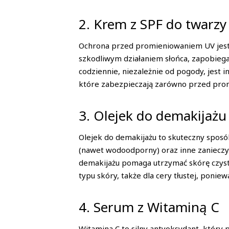
2. Krem z SPF do twarzy
Ochrona przed promieniowaniem UV jest 
szkodliwym działaniem słońca, zapobie
codziennie, niezależnie od pogody, jest 
które zabezpieczają zarówno przed prom
3. Olejek do demakijażu
Olejek do demakijażu to skuteczny sposó
(nawet wodoodporny) oraz inne zanieczysz
demakijażu pomaga utrzymać skórę czystą
typu skóry, także dla cery tłustej, pon
4. Serum z Witaminą C
Witamina C to silny antyoksydant, który 