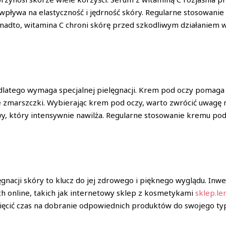
pływa na elastyczność i jędrność skóry. Regularne stosowanie
Ponadto, witamina C chroni skórę przed szkodliwym działaniem 
, dlatego wymaga specjalnej pielęgnacji. Krem pod oczy pomaga
e zmarszczki. Wybierając krem pod oczy, warto zwrócić uwagę na
y, który intensywnie nawilża. Regularne stosowanie kremu pod 
acji skóry to klucz do jej zdrowego i pięknego wyglądu. Inwe
h online, takich jak internetowy sklep z kosmetykami
sklep.le
cić czas na dobranie odpowiednich produktów do swojego typu 