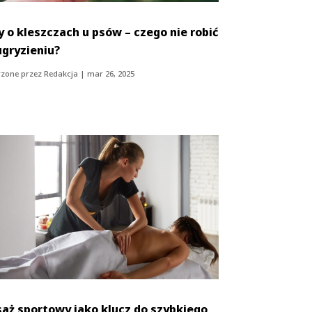
y o kleszczach u psów – czego nie robić
ugryzieniu?
zone przez
Redakcja
|
mar 26, 2025
aż sportowy jako klucz do szybkiego