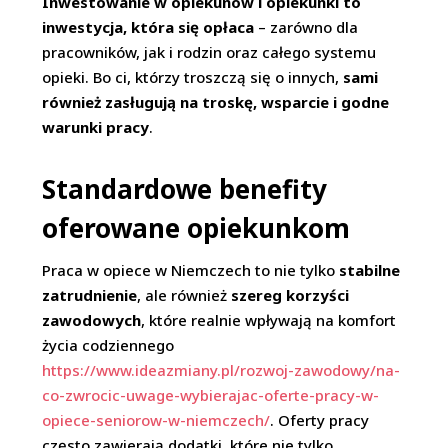
Inwestowanie w opiekunów i opiekunki to
inwestycja, która się opłaca
– zarówno dla
pracowników, jak i rodzin oraz całego systemu
opieki. Bo ci, którzy troszczą się o innych,
sami
również zasługują na troskę, wsparcie i godne
warunki pracy
.
Standardowe benefity
oferowane opiekunkom
Praca w opiece w Niemczech to nie tylko
stabilne
zatrudnienie
, ale również
szereg korzyści
zawodowych
, które realnie wpływają na komfort
życia codziennego
https://www.ideazmiany.pl/rozwoj-zawodowy/na-
co-zwrocic-uwage-wybierajac-oferte-pracy-w-
opiece-seniorow-w-niemczech/
. Oferty pracy
często zawierają dodatki, które nie tylko